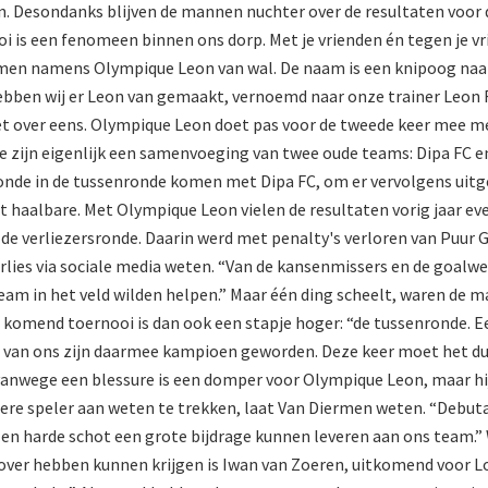
n. Desondanks blijven de mannen nuchter over de resultaten voor d
i is een fenomeen binnen ons dorp. Met je vrienden én tegen je v
Diermen namens Olympique Leon van wal. De naam is een knipoog na
 hebben wij er Leon van gemaakt, vernoemd naar onze trainer Leon
t over eens. Olympique Leon doet pas voor de tweede keer mee met
 zijn eigenlijk een samenvoeging van twee oude teams: Dipa FC e
ronde in de tussenronde komen met Dipa FC, om er vervolgens uit
haalbare. Met Olympique Leon vielen de resultaten vorig jaar ev
de verliezersronde. Daarin werd met penalty's verloren van Puur G
verlies via sociale media weten. “Van de kansenmissers en de goalw
 team in het veld wilden helpen.” Maar één ding scheelt, waren de 
r komend toernooi is dan ook een stapje hoger: “de tussenronde. Ee
rie van ons zijn daarmee kampioen geworden. Deze keer moet het 
vanwege een blessure is een domper voor Olympique Leon, maar hi
ere speler aan weten te trekken, laat Van Diermen weten. “Debutan
d en harde schot een grote bijdrage kunnen leveren aan ons team.”
 zover hebben kunnen krijgen is Iwan van Zoeren, uitkomend voor 