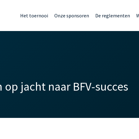
Het toernooi
Onze sponsoren
De reglementen
W
op jacht naar BFV-succes