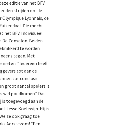
eze editie van het BFV:
rienden strijden om de
ar Olympique Lyonnais, de
 Ruizendaal. Die mocht
 het BFV. Individueel
n De Zonsalon. Beiden
geknikkerd te worden
eneens tegen. Met
enieten. “Iedereen heeft
eggevers tot aan de
mannen tot conclusie
n groot aantal spelers is
dus wel goedkomen.” Dat
j is toegevoegd aan de
t Jesse Koelewijn. Hij is
 We ze ook graag toe
Loks Aorstezom! “Een