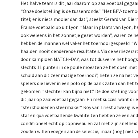
Het halve team is dit jaar daarom op zaalvoetbal gegaa
“Onze doelstelling is de tussenronde.” ”Het BFV-toernoo
titel; er is niets mooier dan dat”, steekt Gerard van 
Franse voetbalclub uit Lyon. “Maar in plaats van Lyon,
ook weleens in het zonnetje gezet worden”, waren ze he
hebben de mannen wel vaker het toernooi gespeeld. “We
haalden nooit denderende resultaten. Via de verliezers
door kampioen MATCH-DAY, was tot dusverre het hoogst 
slechts 11 punten in de poule moesten ze het doen met 
schuld aan dit zeer matige toernooi”, lieten ze na het 
spelers die liever in een polo op de bank zaten dan het
gekomen: “slechter kan bijna niet.” De doelstelling voo
dit jaar op zaalvoetbal gegaan. En met succes: want d
“sterkhouder en sfeermaker” Roy van Triest afwezig is 
staf en qua voetballende kwaliteiten hebben ze een and
conditioneel echt op topniveau en zal met zijn snelhei
zouden willen voegen aan de selectie, maar (nog) niet