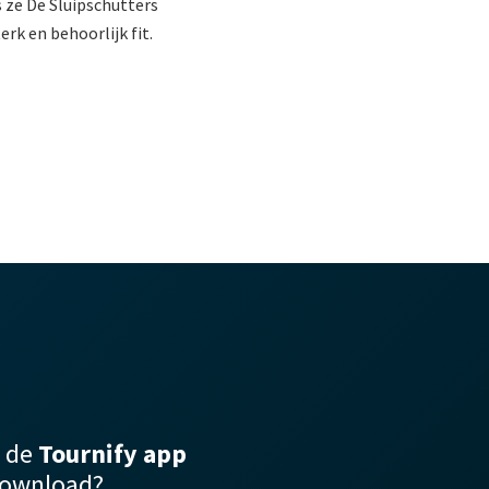
 ze De Sluipschutters
rk en behoorlijk fit.
j de
Tournify app
download?