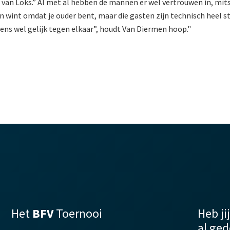
 van Loks.” Al met al hebben de mannen er wel vertrouwen in, mits
 wint omdat je ouder bent, maar die gasten zijn technisch heel ste
gens wel gelijk tegen elkaar”, houdt Van Diermen hoop."
Het
BFV
Toernooi
Heb ji
al ge