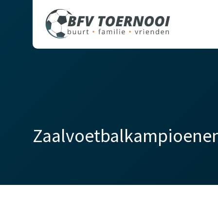
Zaalvoetbalkampioenen 